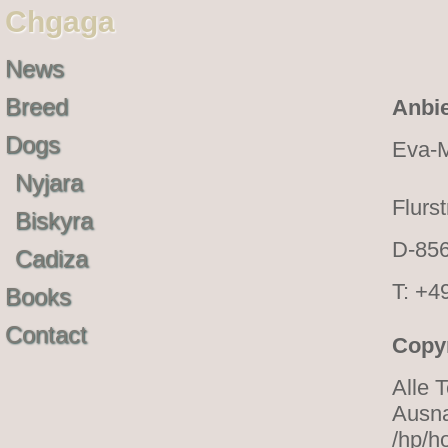
Chgaga
News
Breed
Anbie
Dogs
Eva-M
Nyjara
Flurs
Biskyra
D-856
Cadiza
T: +4
Books
Contact
Copyr
Alle T
Ausna
/hp/h