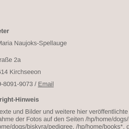
ter
aria Naujoks-Spellauge
traße 2a
14 Kirchseeon
9-8091-9073 /
Email
ight-Hinweis
exte und Bilder und weitere hier veröffentlichte
hme der Fotos auf den Seiten /hp/home/dogs/n
ome/dogs/biskyra/pedigree, /hp/home/books*,