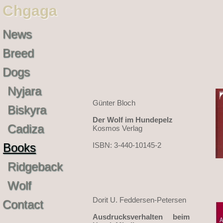
Chgaga
News
Breed
Dogs
Nyjara
Günter Bloch
Biskyra
Der Wolf im Hundepelz
Cadiza
Kosmos Verlag
Books
ISBN: 3-440-10145-2
Ridgeback
Wolf
Dorit U. Feddersen-Petersen
Contact
Ausdrucksverhalten beim