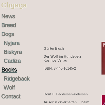
Chgaga
News
Breed
Dogs
Nyjara
Günter Bloch
Biskyra
Der Wolf im Hundepelz
Cadiza
Kosmos Verlag
Books
ISBN: 3-440-10145-2
Ridgeback
Wolf
Dorit U. Feddersen-Petersen
Contact
Ausdrucksverhalten beim